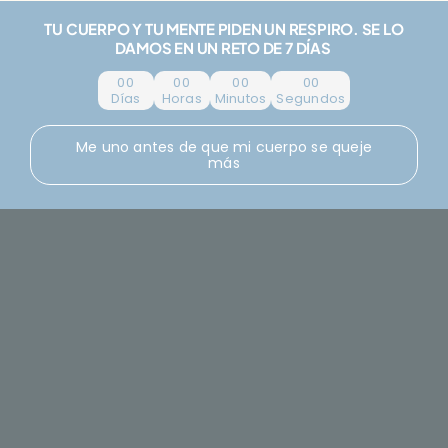
Saltar
TU CUERPO Y TU MENTE PIDEN UN RESPIRO. SE LO
al
DAMOS EN UN RETO DE 7 DÍAS
contenido
0
0
0
0
0
0
0
0
Días
Horas
Minutos
Segundos
Me uno antes de que mi cuerpo se queje
más