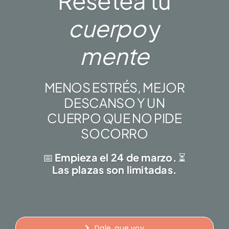
Resetea tu
cuerpo
y
mente
MENOS ESTRÉS, MEJOR
DESCANSO Y UN
CUERPO QUE NO PIDE
SOCORRO
📅
Empieza el 24 de marzo.
⏳
Las plazas son limitadas.
Dale, que voy