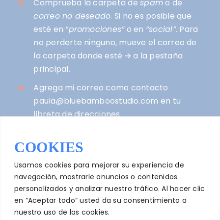
Comprueba la carpeta de
spam
o de
correo no deseado
. Si no es posible que
esté en
“promociones”
o en
“social”.
Para
no perderte ninguno, mueve el correo de
la carpeta donde esté
🡪
a la pestaña
principal.
Agrega mi correo como contacto
paula@bluebamboostudio.com
en tu
libreta de direcciones.
Asegúrate de que has escrito
COOKIES
correctamente tu email al apuntarte. Si no
ve
AQUÍ
y vuelve a suscribirte.
Usamos cookies para mejorar su experiencia de
navegación, mostrarle anuncios o contenidos
Si lo pruebas todo y nada de esto funciona,
personalizados y analizar nuestro tráfico. Al hacer clic
escríbeme
a
en “Aceptar todo” usted da su consentimiento a
hola@bluebamboostudio.com
.
nuestro uso de las cookies.