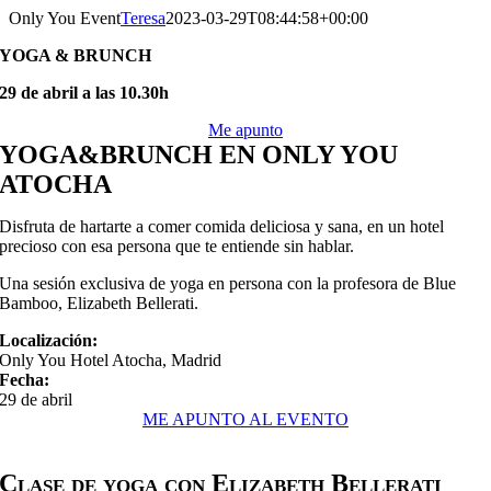
Saltar
Only You Event
Teresa
2023-03-29T08:44:58+00:00
al
YOGA & BRUNCH
contenido
29 de abril a las 10.30h
Me apunto
YOGA&BRUNCH EN ONLY YOU
ATOCHA
Disfruta de hartarte a comer comida deliciosa y sana, en un hotel
precioso con esa persona que te entiende sin hablar.
Una sesión exclusiva de yoga
en persona
con la profesora de Blue
Bamboo, Elizabeth Bellerati.
Localización:
Only You Hotel Atocha, Madrid
Fecha:
29 de abril
ME APUNTO AL EVENTO
Clase de yoga con Elizabeth Bellerati