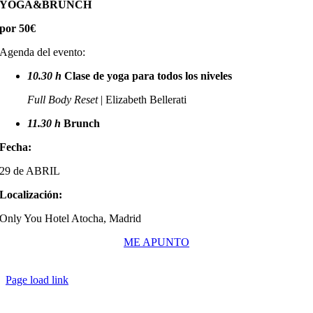
YOGA&BRUNCH
por 50€
Agenda del evento:
10.30 h
Clase de yoga para todos los niveles
Full Body Reset
|
Elizabeth Bellerati
11.30 h
Brunch
Fecha:
29 de ABRIL
Localización:
Only You Hotel Atocha, Madrid
ME APUNTO
Page load link
Ir
a