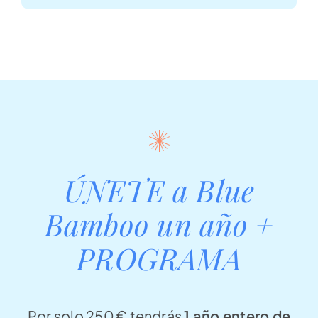
ÚNETE a Blue
Bamboo un año +
PROGRAMA
Por solo 250 € tendrás
1 año entero de