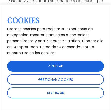
Pasé de vivir en piloto automático a descubrir que
moverse, respirar y cuidarse puede cambiarlo
todo.
COOKIES
Ahora quiero que lo descubras tú también, sin
complicaciones ni postureo.
Usamos cookies para mejorar su experiencia de
navegación, mostrarle anuncios o contenidos
Ya he acompañado a miles de mujeres a
personalizados y analizar nuestro tráfico. Al hacer clic
reconectar consigo mismas.
¿Te unes?
en “Aceptar todo” usted da su consentimiento a
nuestro uso de las cookies.
ACEPTAR
GESTIONAR COOKIES
RECHAZAR