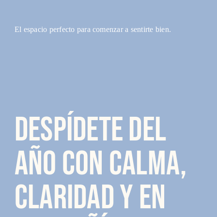
Saltar
al
El espacio perfecto para comenzar a sentirte bien.
contenido
Despídete del
año con calma,
claridad y en