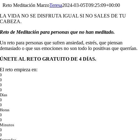
Saltar
Reto Meditación Marzo
Teresa
2024-03-05T09:25:09+00:00
al
LA VIDA NO SE DISFRUTA IGUAL SI NO SALES DE TU
contenido
CABEZA.
Reto de Meditación para personas que no han meditado.
Un reto para personas que sufren ansiedad, estrés, que piensan
demasiado o que sus emociones no son todo lo positivas que querrían.
ÚNETE AL RETO GRATUITO DE 4 DÍAS.
El reto empieza en:
0
0
0
0
Días
0
0
Horas
0
0
Minutos
0
0
Segundos