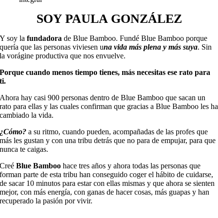
SOY PAULA GONZÁLEZ
Y soy la
fundadora
de Blue Bamboo. Fundé Blue Bamboo porque
quería que las personas viviesen u
na vida más plena y más suya
. Sin
la vorágine productiva que nos envuelve.
Porque cuando menos tiempo tienes, más necesitas ese rato para
ti.
Ahora hay casi 900 personas dentro de Blue Bamboo que sacan un
rato para ellas y las cuales confirman que gracias a Blue Bamboo les h
cambiado la vida.
¿Cómo?
a su ritmo, cuando pueden, acompañadas de las profes que
más les gustan y con una tribu detrás que no para de empujar, para que
nunca te caigas.
Creé
Blue Bamboo
hace tres años y ahora todas las personas que
forman parte de esta tribu han conseguido coger el hábito de cuidarse,
de sacar 10 minutos para estar con ellas mismas y que ahora se sienten
mejor, con más energía, con ganas de hacer cosas, más guapas y han
recuperado la pasión por vivir.