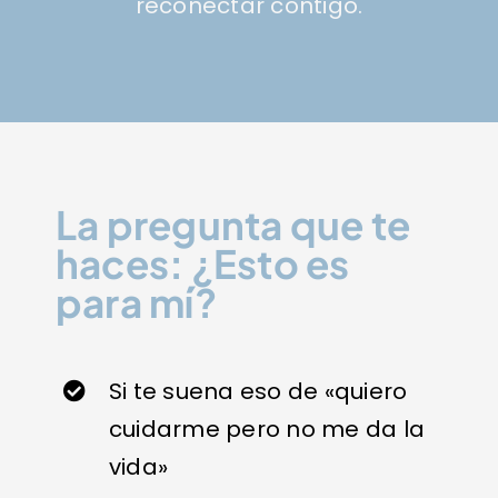
reconectar contigo.
La pregunta que te
haces: ¿Esto es
para mí?
Si te suena eso de «quiero
cuidarme pero no me da la
vida»