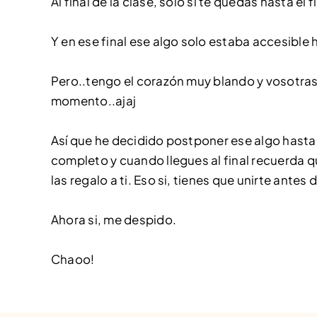
Al final de la clase, solo si te quedas hasta el f
Y en ese final ese algo solo estaba accesible
Pero..tengo el corazón muy blando y vosotras 
momento..ajaj
Así que he decidido postponer ese algo hasta f
completo y cuando llegues al final recuerda q
las regalo a ti. Eso si, tienes que unirte antes 
Ahora si, me despido.
Chaoo!