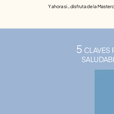
Y ahora si…disfruta de la Masterc
5 claves p
saludab