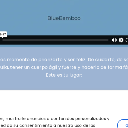
 es momento de priorizarte y ser feliz. De cuidarte, de s
ila, tener un cuerpo ágil y fuerte y hacerlo de forma f
Este es tu lugar:
QUIERO EMPEZAR A CUIDARME
n, mostrarle anuncios o contenidos personalizados y
usted da su consentimiento a nuestro uso de las
G