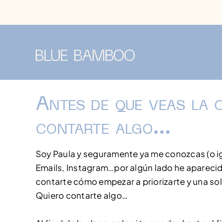
Saltar
al
contenido
Antes de que veas la 
contarte algo…
Soy Paula y seguramente ya me conozcas (o igu
Emails, Instagram…por algún lado he aparecid
contarte cómo empezar a priorizarte y una so
Quiero contarte algo…