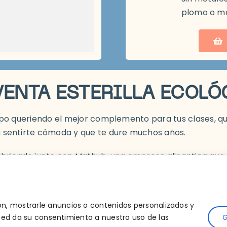
plomo o me
VENTA ESTERILLA ECOLÓ
tiempo queriendo el mejor complemento para tus clases, 
 a sentirte cómoda y que te dure muchos años.
icado junto con Mathub, una empresa alicantina que fabr
llegar a un mínimo de 50 esterillas para poder fabricar
n, mostrarle anuncios o contenidos personalizados y
usted da su consentimiento a nuestro uso de las
G