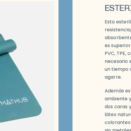
ESTER
Esta esteri
resistencia
absorbentes
es superior
PVC, TPE, 
necesario 
un tiempo 
agarre.
Además es 
ambiente y 
dos caras 
látex natura
colorantes 
sin metale