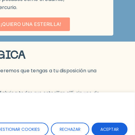
rcurio.
¡QUIERO UNA ESTERILLA!
GICA
queremos que tengas a tu disposición una
ica todas sus esterillas allí, sin uso de
las. Una vez lleguemos, tardarán entre 2 y 3
ESTIONAR COOKIES
RECHAZAR
ACEPTAR