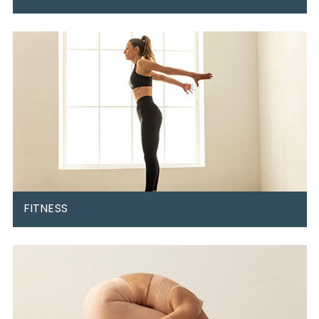
No vas a poner la pierna detrás de la cabeza. Ese no es
el objetivo. No eres un chicle.
Destensarás y moverás el cuerpo hasta donde estés
cómodo. Sin presiones.
FITNESS
Hay días que va bien el relax y otros que apetece
marcha. Para esos días puedes darle el gusto a los
músculos.
Son una explosión de energía para fortalecerte, sudar y
quedarte a gusto.