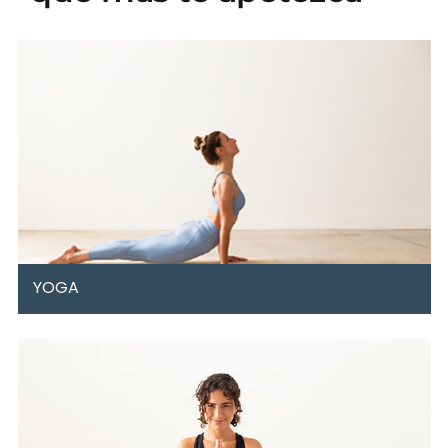
YOGA
Ponte fuerte sin sufrir y sin agobiarte a la vez que
apagas tu mente.
Moverás todo el cuerpo, conseguirás una postura recta,
aliviarás el agarrotamiento y llegarás al equilibrio
mental y físico sin romperte la crisma.