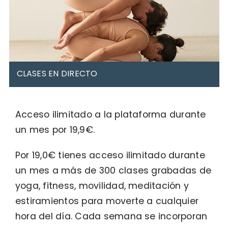
CLASES EN DIRECTO
Clases en Directo de Lunes a Jueves. Será como
traspasar la pantalla, porque las profes estarán en casa
Acceso ilimitado a la plataforma durante
contigo para que sientas esa conexión más cercana en
clase. Además las clases que no disfrutes en directo las
un mes por 19,9€.
podrás ver grabadas.
Por 19,0€ tienes acceso ilimitado durante
un mes a más de 300 clases grabadas de
yoga, fitness, movilidad, meditación y
estiramientos para moverte a cualquier
hora del día. Cada semana se incorporan