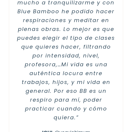
mucho a tranquilizarme y con
hora que me apetece. Dentro
todo el contenido que tienen
viajando. Esta plataforma es
fantasía poder personalizar
que no creías que podías
COOHUCO
@coohuco
Blue Bamboo he podido hacer
de todo el caos de mis viajes,
en BB (muchísimas clases de
de lo mejor que hay y para
todo según tu nivel, la
hacer, y acabas muy
Blue Bamboo me ofrece ese
respiraciones y meditar en
intensidad con la que te
tranquila. Fue una
todos los niveles.
yoga, movilidad,
”
plenas obras. Lo mejor es que
ratito para centrarme en mí
experiencia muy bonita,
apetezca practicar o la
estiramientos…)
”
MIREN ALÓS
@mirenalos
puedes elegir el tipo de clases
calmante y energética. BB
profesora con la que
misma.
”
VERO GÓMEZ
@veronicamchef10
que quieres hacer, filtrando
ofrece un servicio que
conectas
”
IERA
@ierapaperlight
merece mucho la pena. Hago
por intensidad, nivel,
ALLY
@ally_viamalama
yoga todas las mañanas. ”
profesora,…Mi vida es una
auténtica locura entre
LUCIA BE
@mrsluciabe
trabajos, hijos, y mi vida en
general. Por eso BB es un
respiro para mí, poder
practicar cuando y cómo
quiera.
”