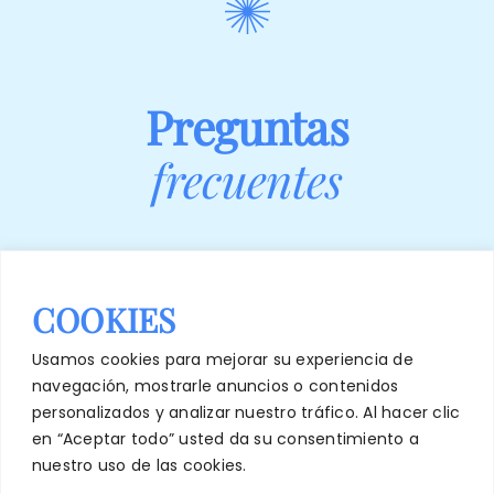
Preguntas
frecuentes
COOKIES
¿Tengo que querer ser profesora de
yoga “sí o sí”?
Usamos cookies para mejorar su experiencia de
navegación, mostrarle anuncios o contenidos
¿Es un video para vender una
personalizados y analizar nuestro tráfico. Al hacer clic
formación?
en “Aceptar todo” usted da su consentimiento a
nuestro uso de las cookies.