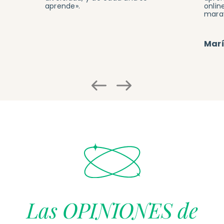
aprende».
onlin
marav
Mar
Previous
Next
Las OPINIONES de