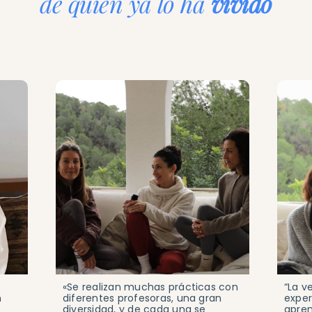
de quien ya lo ha
vivido
«Se realizan muchas prácticas con
“La v
n
diferentes profesoras, una gran
exper
diversidad, y de cada una se
apren